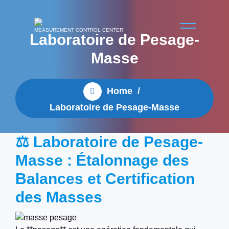
MEASUREMENT CONTROL CENTER
Laboratoire de Pesage-
Masse
Home
/
Laboratoire de Pesage-Masse
⚖️ Laboratoire de Pesage-
Masse : Étalonnage des
Balances et Certification
des Masses