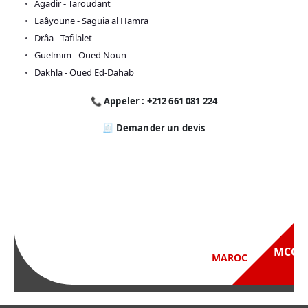
Agadir - Taroudant
Laâyoune - Saguia al Hamra
Drâa - Tafilalet
Guelmim - Oued Noun
Dakhla - Oued Ed-Dahab
📞 Appeler : +212 661 081 224
🧾 Demander un devis