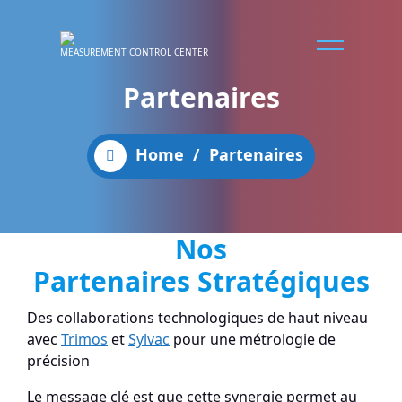
MEASUREMENT CONTROL CENTER
Partenaires
Home
/
Partenaires
Nos
Partenaires Stratégiques
Des collaborations technologiques de haut niveau
avec
Trimos
et
Sylvac
pour une métrologie de
précision
Le message clé est que cette synergie permet au