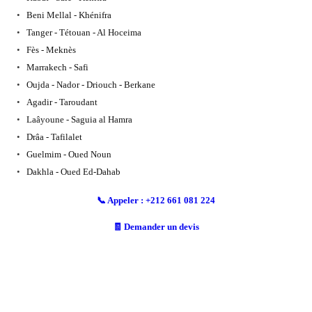
Beni Mellal - Khénifra
Tanger - Tétouan - Al Hoceima
Fès - Meknès
Marrakech - Safi
Oujda - Nador - Driouch - Berkane
Agadir - Taroudant
Laâyoune - Saguia al Hamra
Drâa - Tafilalet
Guelmim - Oued Noun
Dakhla - Oued Ed-Dahab
📞 Appeler : +212 661 081 224
🧾 Demander un devis