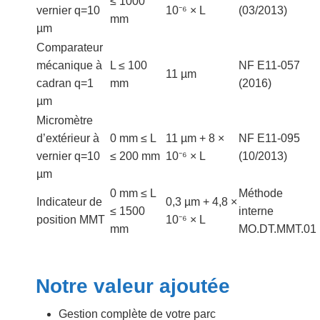
≤ 1000
vernier q=10
10⁻⁶ × L
(03/2013)
mm
µm
Comparateur
mécanique à
L ≤ 100
NF E11-057
11 µm
cadran q=1
mm
(2016)
µm
Micromètre
d’extérieur à
0 mm ≤ L
11 µm + 8 ×
NF E11-095
vernier q=10
≤ 200 mm
10⁻⁶ × L
(10/2013)
µm
0 mm ≤ L
Méthode
Indicateur de
0,3 µm + 4,8 ×
≤ 1500
interne
position MMT
10⁻⁶ × L
mm
MO.DT.MMT.01
Notre valeur ajoutée
Gestion complète de votre parc