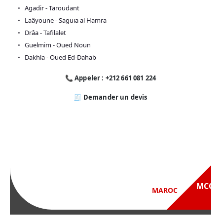
Agadir - Taroudant
Laâyoune - Saguia al Hamra
Drâa - Tafilalet
Guelmim - Oued Noun
Dakhla - Oued Ed-Dahab
📞 Appeler : +212 661 081 224
🧾 Demander un devis