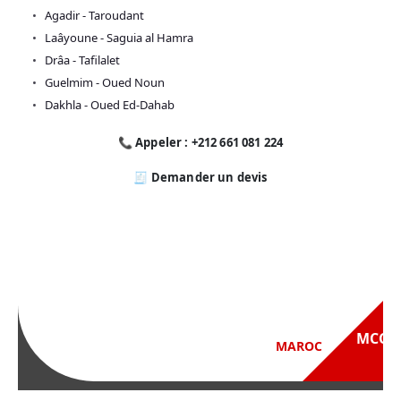
Agadir - Taroudant
Laâyoune - Saguia al Hamra
Drâa - Tafilalet
Guelmim - Oued Noun
Dakhla - Oued Ed-Dahab
📞 Appeler : +212 661 081 224
🧾 Demander un devis