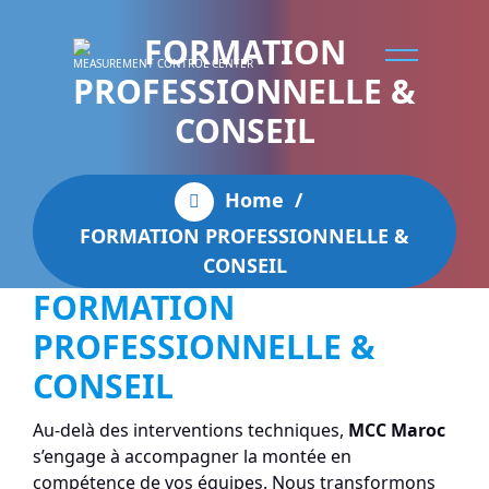
FORMATION
MEASUREMENT CONTROL CENTER
PROFESSIONNELLE &
CONSEIL
Home
/
FORMATION PROFESSIONNELLE &
CONSEIL
FORMATION
PROFESSIONNELLE &
CONSEIL
Au-delà des interventions techniques,
MCC Maroc
s’engage à accompagner la montée en
compétence de vos équipes. Nous transformons