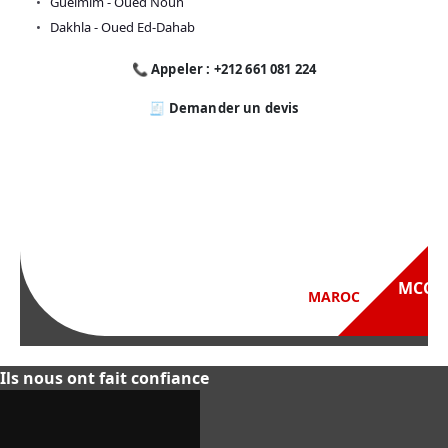
Guelmim - Oued Noun
Dakhla - Oued Ed-Dahab
📞 Appeler : +212 661 081 224
🧾 Demander un devis
Ils nous ont fait confiance