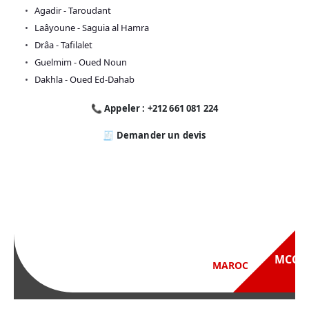
Agadir - Taroudant
Laâyoune - Saguia al Hamra
Drâa - Tafilalet
Guelmim - Oued Noun
Dakhla - Oued Ed-Dahab
📞 Appeler : +212 661 081 224
🧾 Demander un devis