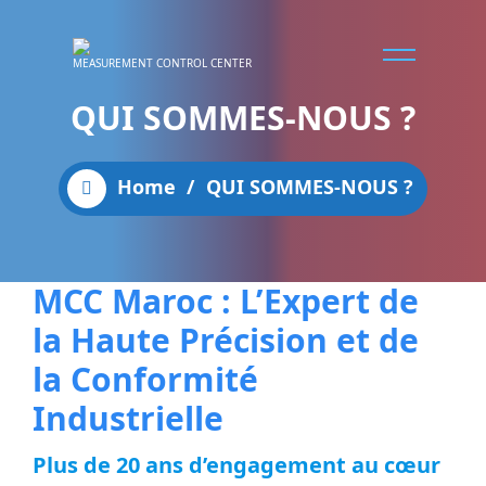
MEASUREMENT CONTROL CENTER
QUI SOMMES-NOUS ?
Home
/
QUI SOMMES-NOUS ?
MCC Maroc : L’Expert de
la Haute Précision et de
la Conformité
Industrielle
Plus de 20 ans d’engagement au cœur