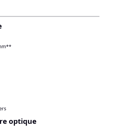
e
 mm**
ers
re optique