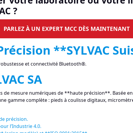
r votre laboratoire ou votre 
AC ?
PARLEZ À UN EXPERT MCC DÈS MAINTENANT
Précision **SYLVAC Sui
robustesse et connectivité Bluetooth®.
LVAC SA
nts de mesure numériques de **haute précision**. Basée en
ne gamme complète : pieds à coulisse digitaux, micromètr
de précision.
ur l’Industrie 4.0.