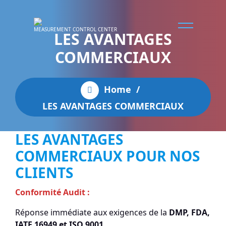
MEASUREMENT CONTROL CENTER
LES AVANTAGES
COMMERCIAUX
Home
/
LES AVANTAGES COMMERCIAUX
LES AVANTAGES
COMMERCIAUX POUR NOS
CLIENTS
Conformité Audit :
Réponse immédiate aux exigences de la
DMP, FDA,
IATF 16949 et ISO 9001
.