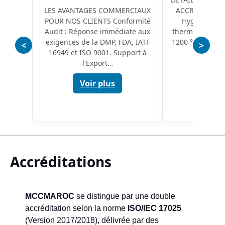
LES AVANTAGES COMMERCIAUX
ACCRÉDITÉE 🌡
POUR NOS CLIENTS Conformité
Hygrométrie
Audit : Réponse immédiate aux
thermomètres : 
exigences de la DMP, FDA, IATF
1200 °C avec un
<
>
16949 et ISO 9001. Support à
Voi
l'Export…
Voir plus
Accréditations
MCCMAROC
se distingue par une double
accréditation selon la norme
ISO/IEC 17025
(Version 2017/2018), délivrée par des