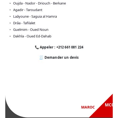
Oujda - Nador - Driouch - Berkane
Agadir - Taroudant
Laâyoune - Saguia al Hamra
Drâa - Tafilalet
Guelmim - Oued Noun
Dakhla - Oued Ed-Dahab
📞 Appeler : +212 661 081 224
🧾 Demander un devis