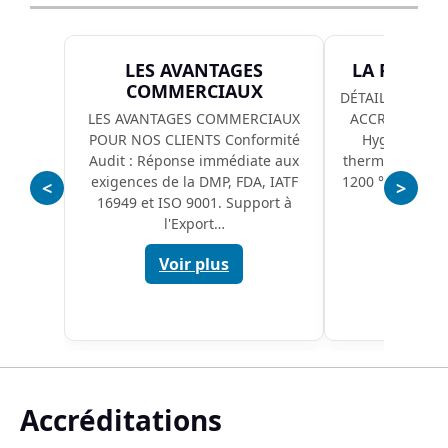
LES AVANTAGES
LA PORTÉE
COMMERCIAUX
DÉTAIL TECHNI
LES AVANTAGES COMMERCIAUX
ACCRÉDITÉE 🌡
POUR NOS CLIENTS Conformité
Hygrométrie
Audit : Réponse immédiate aux
thermomètres : 
exigences de la DMP, FDA, IATF
1200 °C avec un
<
>
16949 et ISO 9001. Support à
Voi
l'Export…
Voir plus
Accréditations