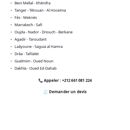
Beni Mellal - Khénifra
Tanger - Tétouan - Al Hoceima
Fès - Meknès
Marrakech - Safi
Oujda - Nador - Driouch - Berkane
Agadir - Taroudant
Laâyoune - Saguia al Hamra
Drâa - Tafilalet
Guelmim - Oued Noun
Dakhla - Oued Ed-Dahab
📞 Appeler : +212 661 081 224
🧾 Demander un devis