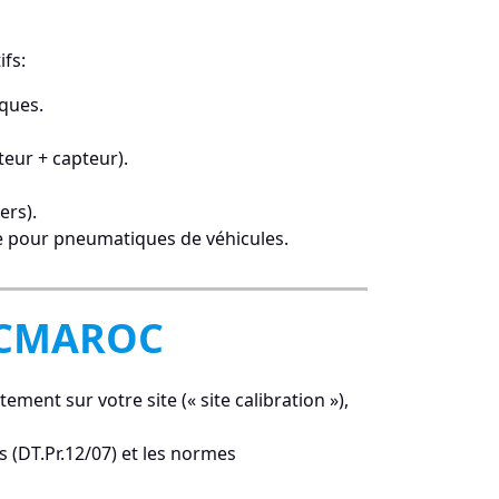
ifs:
ques.
eur + capteur).
ers).
ge pour pneumatiques de véhicules.
MCCMAROC
ement sur votre site (« site calibration »),
 (DT.Pr.12/07) et les normes