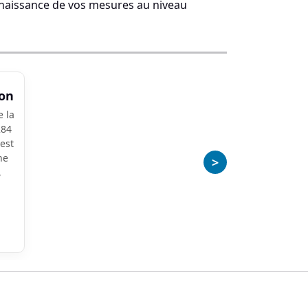
naissance de vos mesures au niveau
ion
 la
284
est
ne
>
,