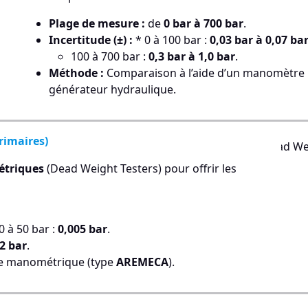
Plage de mesure :
de
0 bar à 700 bar
.
Incertitude (±) :
* 0 à 100 bar :
0,03 bar à 0,07 ba
100 à 700 bar :
0,3 bar à 1,0 bar
.
Méthode :
Comparaison à l’aide d’un manomètre 
générateur hydraulique.
rimaires)
triques
(Dead Weight Testers) pour offrir les
0 à 50 bar :
0,005 bar
.
52 bar
.
ce manométrique (type
AREMECA
).