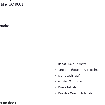
ifié ISO 9001 .
atoire
Rabat - Salé - Kénitra
Tanger - Tétouan - Al Hoceima
Marrakech - Safi
Agadir - Taroudant
Drâa - Tafilalet
Dakhla - Oued Ed-Dahab
r un devis