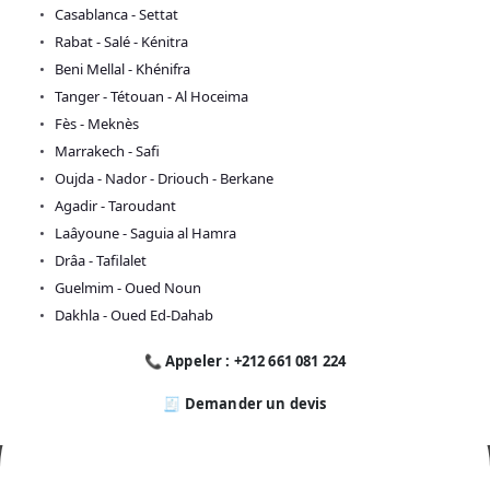
Casablanca - Settat
Rabat - Salé - Kénitra
Beni Mellal - Khénifra
Tanger - Tétouan - Al Hoceima
Fès - Meknès
Marrakech - Safi
Oujda - Nador - Driouch - Berkane
Agadir - Taroudant
Laâyoune - Saguia al Hamra
Drâa - Tafilalet
Guelmim - Oued Noun
Dakhla - Oued Ed-Dahab
📞 Appeler : +212 661 081 224
🧾 Demander un devis