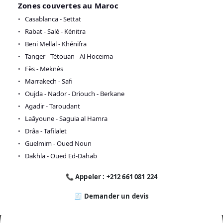
Zones couvertes au Maroc
Casablanca - Settat
Rabat - Salé - Kénitra
Beni Mellal - Khénifra
Tanger - Tétouan - Al Hoceima
Fès - Meknès
Marrakech - Safi
Oujda - Nador - Driouch - Berkane
Agadir - Taroudant
Laâyoune - Saguia al Hamra
Drâa - Tafilalet
Guelmim - Oued Noun
Dakhla - Oued Ed-Dahab
📞 Appeler : +212 661 081 224
🧾 Demander un devis