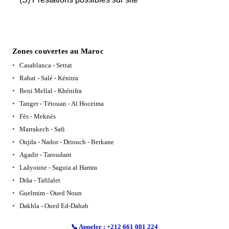
Zones couvertes au Maroc
Casablanca - Settat
Rabat - Salé - Kénitra
Beni Mellal - Khénifra
Tanger - Tétouan - Al Hoceima
Fès - Meknès
Marrakech - Safi
Oujda - Nador - Driouch - Berkane
Agadir - Taroudant
Laâyoune - Saguia al Hamra
Drâa - Tafilalet
Guelmim - Oued Noun
Dakhla - Oued Ed-Dahab
📞 Appeler : +212 661 081 224