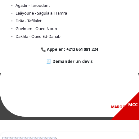
Agadir - Taroudant
Laâyoune - Saguia al Hamra
Drâa - Tafilalet
Guelmim - Oued Noun
Dakhla - Oued Ed-Dahab
📞 Appeler : +212 661 081 224
🧾 Demander un devis