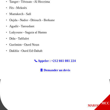
Tanger - Tétouan - Al Hoceima
Fès - Meknès
Marrakech - Safi
Oujda - Nador - Driouch - Berkane
Agadir - Taroudant
Laâyoune - Saguia al Hamra
Drâa - Tafilalet
Guelmim - Oued Noun
Dakhla - Oued Ed-Dahab
📞 Appeler : +212 661 081 224
🧾 Demander un devis