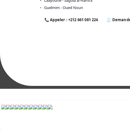
Laâyoune - Saguia al Hamra
Guelmim - Oued Noun
📞 Appeler : +212 661 081 224
🧾 Demande