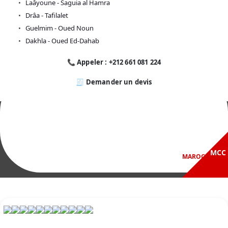
Laâyoune - Saguia al Hamra
Drâa - Tafilalet
Guelmim - Oued Noun
Dakhla - Oued Ed-Dahab
📞 Appeler : +212 661 081 224
🧾 Demander un devis